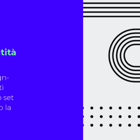
tità
gn-
ti
 set
o la