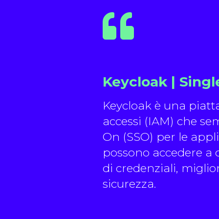
Keycloak | Singl
Keycloak è una piatta
accessi (IAM) che se
On (SSO) per le applic
possono accedere a d
di credenziali, migl
sicurezza.