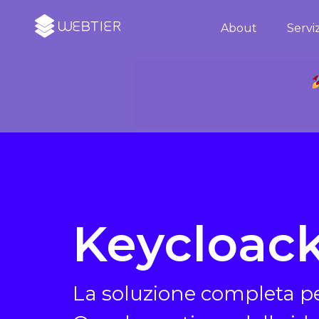
About
Serviz
Keycloac
La soluzione completa per