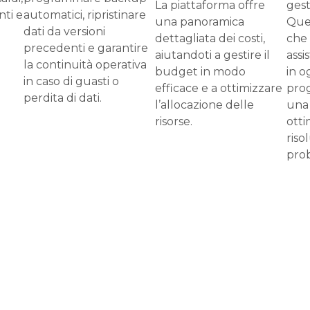
La piattaforma offre
gest
ti e
automatici, ripristinare
una panoramica
Ques
dati da versioni
dettagliata dei costi,
che 
e
precedenti e garantire
aiutandoti a gestire il
assi
la continuità operativa
budget in modo
in o
in caso di guasti o
efficace e a ottimizzare
pro
perdita di dati.
l’allocazione delle
una
risorse.
otti
riso
prob