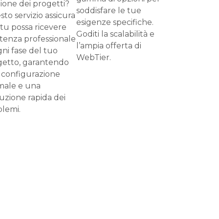
ione dei progetti?
soddisfare le tue
to servizio assicura
esigenze specifiche.
tu possa ricevere
Goditi la scalabilità e
stenza professionale
l’ampia offerta di
gni fase del tuo
WebTier.
getto, garantendo
 configurazione
male e una
luzione rapida dei
lemi.