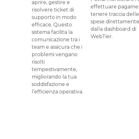
aprire, gestire e
effettuare pagamen
risolvere ticket di
tenere traccia delle
supporto in modo
spese direttament
efficace. Questo
dalla dashboard di
sistema facilita la
WebTier.
comunicazione tra i
team e assicura che i
problemi vengano
risolti
tempestivamente,
migliorando la tua
soddisfazione e
l’efficienza operativa.