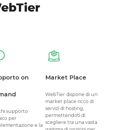
ebTier
pporto on
Market Place
mand
WebTier dispone di un
market place ricco di
servizi di hosting,
chi supporto
permettendoti di
ico per
scegliere tra una vasta
plementazione e la
gamma di opzioni per