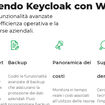
iendo Keycloak con W
unzionalità avanzate
fficienza operativa e la
rse aziendali.
et
Backup
Panoramica dei
Su
costi
de
Goditi le funzionalità
r
avanzate di backup
i
che assicurano la
Monitora in tempo
Cer
protezione dei dati
reale i costi associati
tecn
.
aziendali. Puoi
all’utilizzo delle risorse.
l’im
aldi,
programmare backup