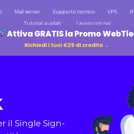
i
Mail server
Supporto tecnico
VPS
R
Tutorial guidati
Lavora con noi
Attiva GRATIS la Promo WebTie
Richiedi i tuoi €25 di credito →
k
 il Single Sign-