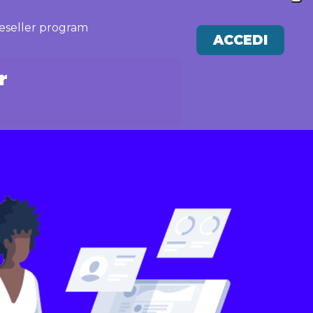
eseller program
ACCEDI
r