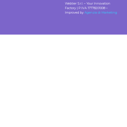
Webtier S.r.l. – Your Innovation
Factory | P.IVA 17778201008 –
Improved by
Agenzia di Marketing