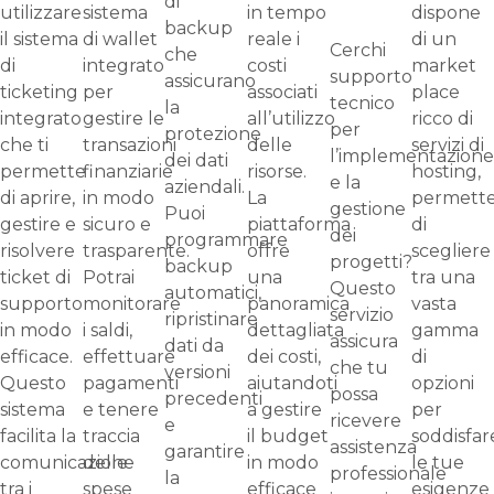
di
utilizzare
sistema
in tempo
dispone
backup
il sistema
di wallet
reale i
di un
Cerchi
che
di
integrato
costi
market
supporto
assicurano
ticketing
per
associati
place
tecnico
la
integrato
gestire le
all’utilizzo
ricco di
per
protezione
che ti
transazioni
delle
servizi di
l’implementazione
dei dati
permette
finanziarie
risorse.
hosting,
e la
aziendali.
di aprire,
in modo
La
permette
gestione
Puoi
gestire e
sicuro e
piattaforma
di
dei
programmare
risolvere
trasparente.
offre
scegliere
progetti?
backup
ticket di
Potrai
una
tra una
Questo
automatici,
supporto
monitorare
panoramica
vasta
servizio
ripristinare
in modo
i saldi,
dettagliata
gamma
assicura
dati da
efficace.
effettuare
dei costi,
di
che tu
versioni
Questo
pagamenti
aiutandoti
opzioni
possa
precedenti
sistema
e tenere
a gestire
per
ricevere
e
facilita la
traccia
il budget
soddisfar
assistenza
garantire
comunicazione
delle
in modo
le tue
professionale
la
tra i
spese
efficace
esigenze