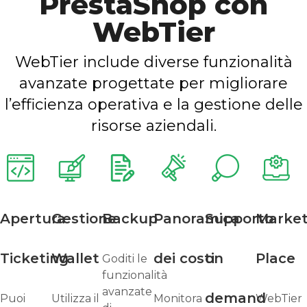
PrestaShop con
WebTier
WebTier include diverse funzionalità
avanzate progettate per migliorare
l’efficienza operativa e la gestione delle
risorse aziendali.
Apertura
Gestione
Backup
Panoramica
Supporto
Marke
Ticketing
Wallet
dei costi
on
Place
Goditi le
funzionalità
avanzate
demand
Puoi
Utilizza il
Monitora
WebTier