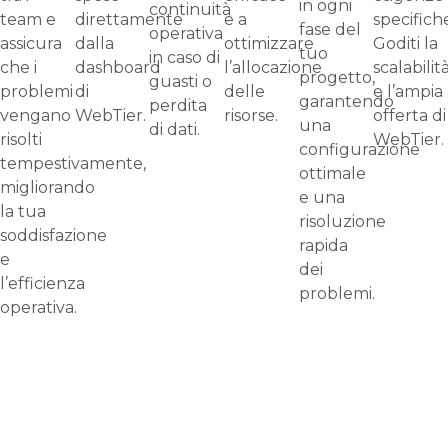
in ogni
continuità
team e
direttamente
e a
specifich
fase del
operativa
assicura
dalla
ottimizzare
Goditi la
tuo
in caso di
che i
dashboard
l’allocazione
scalabilit
progetto,
guasti o
problemi
di
delle
e l’ampia
garantendo
perdita
vengano
WebTier.
risorse.
offerta di
una
di dati.
risolti
WebTier.
configurazione
tempestivamente,
ottimale
migliorando
e una
la tua
risoluzione
soddisfazione
rapida
e
dei
l’efficienza
problemi.
operativa.